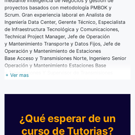
mediante Inteligencia de Negocios y
gestión de
proyectos basados con metodología PMBOK y
Scrum.
Gran experiencia laboral en Analista de
Ingeniería Data Center, Gerente Técnico, Especialista
de
Infraestructura Tecnológica y Comunicaciones,
Technical Project Manager, Jefe de Operación
y
Mantenimiento Transporte y Datos Fijos, Jefe de
Operación y Mantenimiento de Estaciones
Base
Acceso y Transmisiones Norte, Ingeniero Senior
Operación y Mantenimiento Estaciones Base
y
Transmisiones Y Supervisor de Transmisiones
+ Ver mas
Nacional en empresas como: CNT EP, LA
COMPETENCIA S.A., CONSEJO NACIONAL
ELECTORAL, Totaltek S.A, Movistar (Otecel) e Imetel
Cia Ltda.
¿Qué esperar de un
curso de Tutorias?