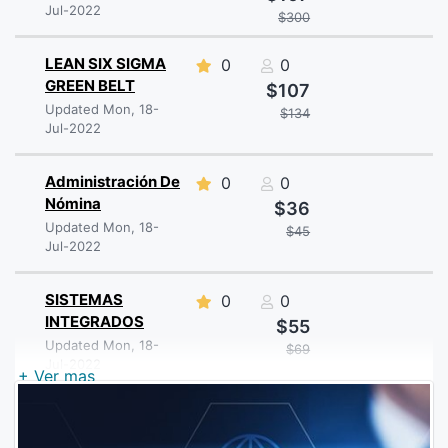
Jul-2022
$300
LEAN SIX SIGMA
0
0
GREEN BELT
$107
Updated Mon, 18-
$134
Jul-2022
Administración De
0
0
Nómina
$36
Updated Mon, 18-
$45
Jul-2022
SISTEMAS
0
0
INTEGRADOS
$55
Updated Mon, 18-
$69
Jul-2022
+ Ver mas