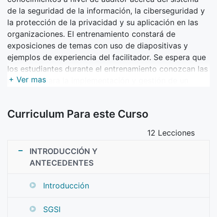
de la seguridad de la información, la ciberseguridad y
la protección de la privacidad y su aplicación en las
organizaciones. El entrenamiento constará de
exposiciones de temas con uso de diapositivas y
ejemplos de experiencia del facilitador. Se espera que
los estudiantes durante el entrenamiento conozcan las
+ Ver mas
prácticas para la implementación y gestión de un
SGSI, así como la preparación como auditor. Es
altamente recomendable trabajar con la norma de
Curriculum Para este Curso
traducción oficial de cada país.
12 Lecciones
INTRODUCCIÓN Y
ANTECEDENTES
Introducción
SGSI