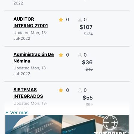
2022
AUDITOR
0
0
INTERNO 27001
$107
Updated Mon, 18-
$134
Jul-2022
Administración De
0
0
Nómina
$36
Updated Mon, 18-
$45
Jul-2022
SISTEMAS
0
0
INTEGRADOS
$55
Updated Mon, 18-
$69
Jul-2022
+ Ver mas