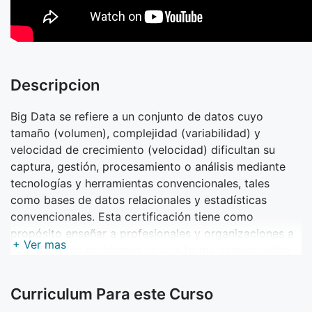
Descripcion
Big Data se refiere a un conjunto de datos cuyo
tamaño (volumen), complejidad (variabilidad) y
velocidad de crecimiento (velocidad) dificultan su
captura, gestión, procesamiento o análisis mediante
tecnologías y herramientas convencionales, tales
como bases de datos relacionales y estadísticas
convencionales. Esta certificación tiene como
propósito enseñar a profesionales y organizaciones a
+ Ver mas
identificar los problemas de una forma comprensible
utilizando Big Data, para proporcionar soluciones
útiles con la gran cantidad de información y con datos
Curriculum Para este Curso
que pueden ser moldeados o probados de cualquier