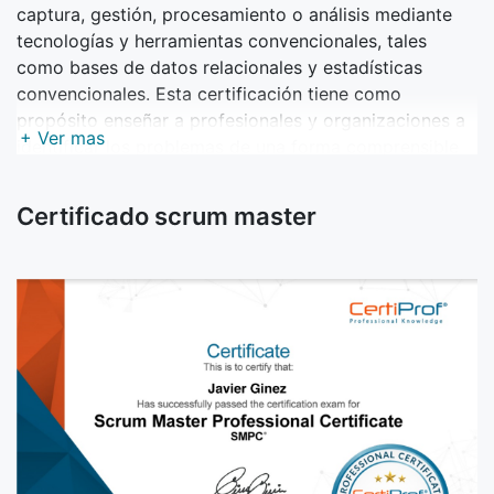
captura, gestión, procesamiento o análisis mediante
tecnologías y herramientas convencionales, tales
como bases de datos relacionales y estadísticas
convencionales. Esta certificación tiene como
propósito enseñar a profesionales y organizaciones a
+ Ver mas
identificar los problemas de una forma comprensible
utilizando Big Data, para proporcionar soluciones
útiles con la gran cantidad de información y con datos
Certificado scrum master
que pueden ser moldeados o probados de cualquier
manera que se considere adecuada.