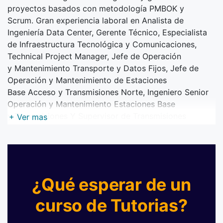
proyectos basados con metodología PMBOK y
Scrum.
Gran experiencia laboral en Analista de
Ingeniería Data Center, Gerente Técnico, Especialista
de
Infraestructura Tecnológica y Comunicaciones,
Technical Project Manager, Jefe de Operación
y
Mantenimiento Transporte y Datos Fijos, Jefe de
Operación y Mantenimiento de Estaciones
Base
Acceso y Transmisiones Norte, Ingeniero Senior
Operación y Mantenimiento Estaciones Base
y
Transmisiones Y Supervisor de Transmisiones
+ Ver mas
Nacional en empresas como: CNT EP, LA
COMPETENCIA S.A., CONSEJO NACIONAL
ELECTORAL, Totaltek S.A, Movistar (Otecel) e Imetel
Cia Ltda.
¿Qué esperar de un
curso de Tutorias?