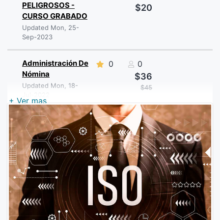
PELIGROSOS -
$20
CURSO GRABADO
Updated Mon, 25-
Sep-2023
Administración De
0
0
Nómina
$36
Updated Mon, 18-
$45
Jul-2022
+ Ver mas